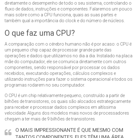
diretamente o desempenho de todo o seu sistema, controlando o
fluxo de dados, instruções e componentes. Falaremos um pouco
mais sobre como a CPU funciona, quais as suas partes e
também qual a importância do clock e do número de núcleos.
O que faz uma CPU?
A comparação com o cérebro humano não é por acaso: o CPU é
um pequeno chip capaz de processar grande parte das
operações e dados que utilizamos no dia a dia. Instalado na placa
mãe do computador, ele se comunica diretamente com outros
componentes, sendo responsável por processar os dados
recebidos, executando operações, cálculos complexos e
utilizando instruções para fazer o sistema operacional e todos os
programas rodarem no seu computador.
O CPU é um chip relativamente pequeno, construído a partir de
bilhões de transistores, os quais são alocados estrategicamente
para receber e processar dados complexos em altíssima
velocidade. Alguns dos modelos mais novos de processadores
chegam a ter mais de 9 bilhões de transistores.
O MAIS IMPRESSIONANTE É QUE MESMO COM
TANTOS COMPONENTES, ELES TÊM UMA ÁREA