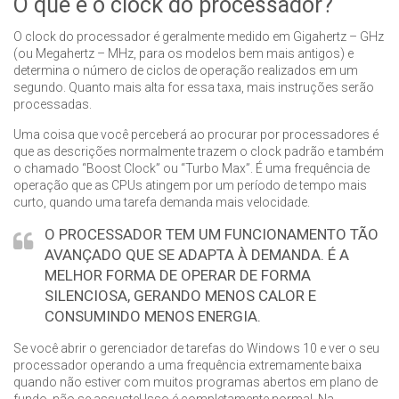
O que é o clock do processador?
O clock do processador é geralmente medido em Gigahertz – GHz
(ou Megahertz – MHz, para os modelos bem mais antigos) e
determina o número de ciclos de operação realizados em um
segundo. Quanto mais alta for essa taxa, mais instruções serão
processadas.
Uma coisa que você perceberá ao procurar por processadores é
que as descrições normalmente trazem o clock padrão e também
o chamado “Boost Clock” ou “Turbo Max”. É uma frequência de
operação que as CPUs atingem por um período de tempo mais
curto, quando uma tarefa demanda mais velocidade.
O PROCESSADOR TEM UM FUNCIONAMENTO TÃO
AVANÇADO QUE SE ADAPTA À DEMANDA. É A
MELHOR FORMA DE OPERAR DE FORMA
SILENCIOSA, GERANDO MENOS CALOR E
CONSUMINDO MENOS ENERGIA.
Se você abrir o gerenciador de tarefas do Windows 10 e ver o seu
processador operando a uma frequência extremamente baixa
quando não estiver com muitos programas abertos em plano de