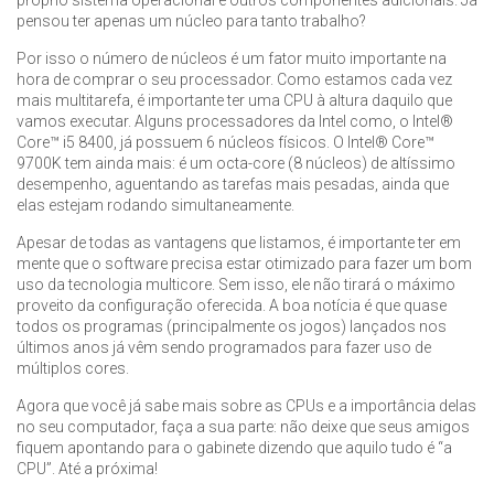
próprio sistema operacional e outros componentes adicionais. Já
pensou ter apenas um núcleo para tanto trabalho?
Por isso o número de núcleos é um fator muito importante na
hora de comprar o seu processador. Como estamos cada vez
mais multitarefa, é importante ter uma CPU à altura daquilo que
vamos executar. Alguns processadores da Intel como, o Intel®
Core™ i5 8400, já possuem 6 núcleos físicos. O Intel® Core™
9700K tem ainda mais: é um octa-core (8 núcleos) de altíssimo
desempenho, aguentando as tarefas mais pesadas, ainda que
elas estejam rodando simultaneamente.
Apesar de todas as vantagens que listamos, é importante ter em
mente que o software precisa estar otimizado para fazer um bom
uso da tecnologia multicore. Sem isso, ele não tirará o máximo
proveito da configuração oferecida. A boa notícia é que quase
todos os programas (principalmente os jogos) lançados nos
últimos anos já vêm sendo programados para fazer uso de
múltiplos cores.
Agora que você já sabe mais sobre as CPUs e a importância delas
no seu computador, faça a sua parte: não deixe que seus amigos
fiquem apontando para o gabinete dizendo que aquilo tudo é “a
CPU”. Até a próxima!