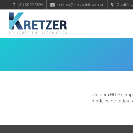
Skip
(41) 3049-5894
contato@kretzerinfo.com.br
Capitão J
to
content
Kretzerinfo
Um bom HD é sempre
modelos de todos os