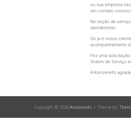
ou sua empresa neces
em contato conosco
Na seção de serviço
atendimento.
Se ja é nosso client
acompanhamento de
Fez uma solicitação
Ordem de Serviço 
A Kretzerinfo agrad
Copyright © 2026
Kretzerinfo
Theme by:
Them