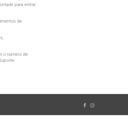
vontade para entrar
dimentos de
s,
om o numero de
uporte.