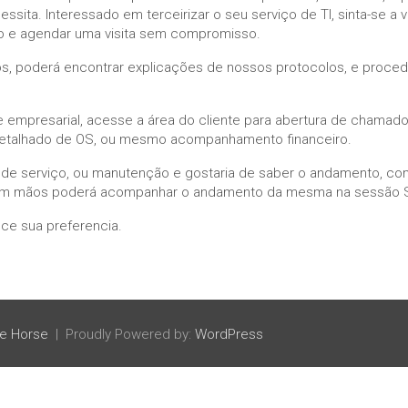
sita. Interessado em terceirizar o seu serviço de TI, sinta-se a 
 e agendar uma visita sem compromisso.
s, poderá encontrar explicações de nossos protocolos, e proce
e empresarial, acesse a área do cliente para abertura de chamado
talhado de OS, ou mesmo acompanhamento financeiro.
 de serviço, ou manutenção e gostaria de saber o andamento, c
em mãos poderá acompanhar o andamento da mesma na sessão S
ece sua preferencia.
e Horse
Proudly Powered by:
WordPress