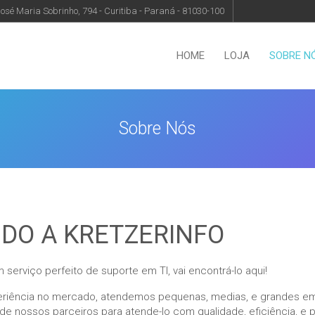
osé Maria Sobrinho, 794 - Curitiba - Paraná - 81030-100
HOME
LOJA
SOBRE N
Sobre Nós
NDO A KRETZERINFO
 serviço perfeito de suporte em TI, vai encontrá-lo aqui!
riência no mercado, atendemos pequenas, medias, e grandes e
 de nossos parceiros para atende-lo com qualidade, eficiência, e 