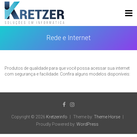
Skip
to
content
Kretzerinfo
Rede e Internet
Produtos de qualidade para que você possa acessar sua internet
com segurança e facilidade. Confira alguns modelos disponíveis:
Copyright © 2026
Kretzerinfo
Theme by:
Theme Horse
Proudly Powered by:
WordPress